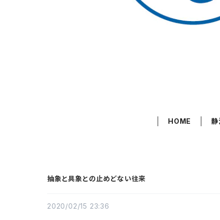
HOME
静
抽象と具象との止めどない往来
2020/02/15 23:36