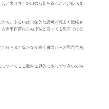
くほど実り多く沢山の知見を得ることが出来ま
できる、あるいは抽象的な思考が程よく濃縮さ
、古今東西変わらぬ原理と言っても過言ではな
とこれもまたなかなか古今東西からの難題であ
のについてここ数年世界的に少しずつ良い方向