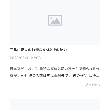
三島由紀夫の独特な文体とその魅力
2023/03/31 22:08
日本文学において、独特な文体と深い哲学性で知られる作
家がいます。彼の名前は三島由紀夫です。彼の作品は、その
美的価値と緻密な構築によって、多くの読者を魅了してき
続きを読む
ました。まず、三島由紀夫の文体の一つの...