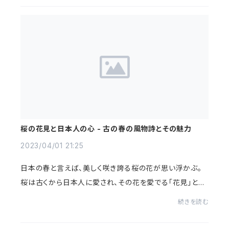
桜の花見と日本人の心 - 古の春の風物詩とその魅力
2023/04/01 21:25
日本の春と言えば、美しく咲き誇る桜の花が思い浮かぶ。
桜は古くから日本人に愛され、その花を愛でる「花見」とい
う習慣が根付いている。桜の花見は、奈良時代に始まった
続きを読む
とされる。当時の貴族たちは、桜の花が咲...