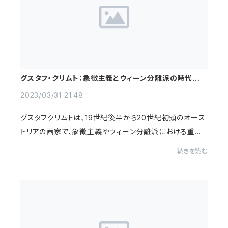
グスタフ・クリムト：象徴主義とウィーン分離派の時代を超
えた美の追求
2023/03/31 21:48
グスタフクリムトは、19世紀後半から20世紀初頭のオース
トリアの画家で、象徴主義やウィーン分離派における重要
な存在として広く知られています。彼の作品は、その独特の
続きを読む
スタイルと美しさによって多くの人々を魅...