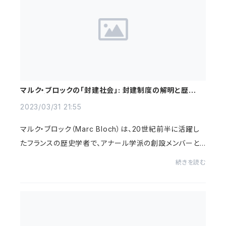
マルク・ブロックの「封建社会」: 封建制度の解明と歴史学
への貢献
2023/03/31 21:55
マルク・ブロック（Marc Bloch）は、20世紀前半に活躍し
たフランスの歴史学者で、アナール学派の創設メンバーと
して知られています。彼の著作「封建社会」は、中世ヨーロ
続きを読む
ッパの封建制度についての綿密な分析を行...