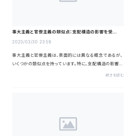
事大主義と官僚主義の類似点：支配構造の影響を受ける
意思決定プロセス
2023/03/30 23:58
事大主義と官僚主義は、表面的には異なる概念であるが、
いくつかの類似点を持っています。特に、支配構造の影響を
受ける意思決定プロセスに関して、両者が類似した現象を
続きを読む
示しています。本コラムでは、事大主義と...