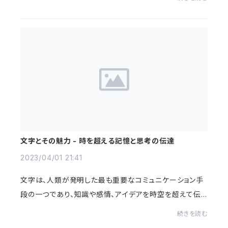
られる。科学技術の進歩がもたらす経済発展や...
文字とその魅力 - 時を超える記憶と思考の伝達
2023/04/01 21:41
文字は、人類が発明した最も重要なコミュニケーション手
段の一つであり、知識や感情、アイデアを時空を超えて伝
える力を持っている。文字が持つ最大の魅力は、記憶と思
続きを読む
考を永遠に残すことができる点である。人間...