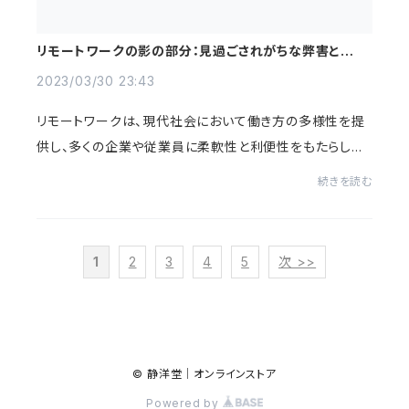
リモートワークの影の部分：見過ごされがちな弊害とその
対策
2023/03/30 23:43
リモートワークは、現代社会において働き方の多様性を提
供し、多くの企業や従業員に柔軟性と利便性をもたらして
います。しかし、その一方でリモートワークには弊害も存在
続きを読む
し、これらの問題に対処することが、持続...
1
2
3
4
5
次 >>
© 静洋堂｜オンラインストア
Powered by