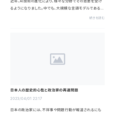
近年、AI技術の進化により、様々な分野でその恩恵を受け
るようになりました。中でも、大規模な言語モデルであるC
hatGPTは、その高度な文章生成能力によって、多くの人々
続きを読む
に支持されています。アイデアの創出とブレ...
日本人の歴史的心性と政治家の再選問題
2023/04/01 22:17
日本の政治家には、不祥事や問題行動が報道されるにも