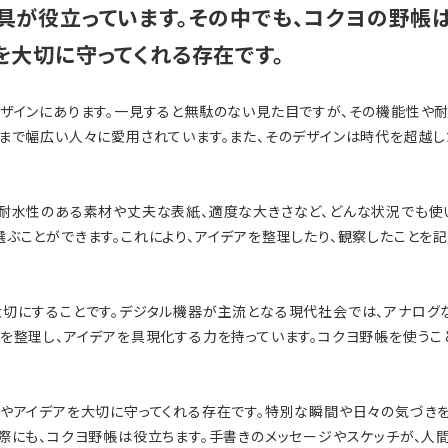
具が役立っています。その中でも、コクヨの野帳
を大切に守ってくれる存在です。
デザインにあります。一見すると無駄のない見た目ですが、その機能性や
ンまで幅広い人々に愛用されています。また、そのデザインは時代を超越
。耐水性のある素材や丈夫な表紙、適度な大きさなど、どんな状況でも使
ぶことができます。これにより、アイデアを整理したり、観察したことを
大切にすることです。デジタル機器が主流となる現代社会では、アナログ
を整理し、アイデアを具現化する力を持っています。コクヨ野帳を使うこ
出やアイデアを大切に守ってくれる存在です。特別な瞬間や日々の気づき
際にも、コクヨ野帳は役立ちます。手書きのメッセージやスケッチが、人