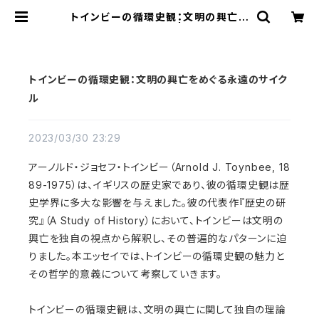
トインビーの循環史観：文明の興亡を
めぐる永遠のサイクル | 静洋堂｜オン
ラインストア
トインビーの循環史観：文明の興亡をめぐる永遠のサイク
ル
2023/03/30 23:29
アーノルド・ジョセフ・トインビー（Arnold J. Toynbee, 18
89-1975）は、イギリスの歴史家であり、彼の循環史観は歴
史学界に多大な影響を与えました。彼の代表作『歴史の研
究』（A Study of History）において、トインビーは文明の
興亡を独自の視点から解釈し、その普遍的なパターンに迫
りました。本エッセイでは、トインビーの循環史観の魅力と
その哲学的意義について考察していきます。
トインビーの循環史観は、文明の興亡に関して独自の理論