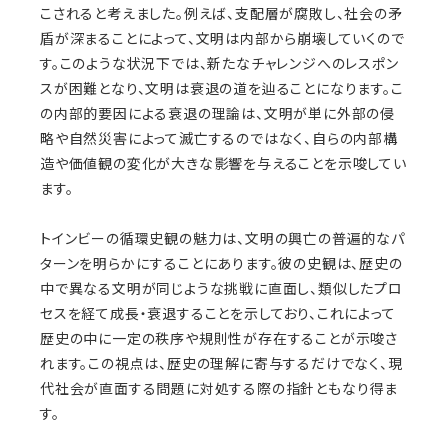
こされると考えました。例えば、支配層が腐敗し、社会の矛
盾が深まることによって、文明は内部から崩壊していくので
す。このような状況下では、新たなチャレンジへのレスポン
スが困難となり、文明は衰退の道を辿ることになります。こ
の内部的要因による衰退の理論は、文明が単に外部の侵
略や自然災害によって滅亡するのではなく、自らの内部構
造や価値観の変化が大きな影響を与えることを示唆してい
ます。
トインビーの循環史観の魅力は、文明の興亡の普遍的なパ
ターンを明らかにすることにあります。彼の史観は、歴史の
中で異なる文明が同じような挑戦に直面し、類似したプロ
セスを経て成長・衰退することを示しており、これによって
歴史の中に一定の秩序や規則性が存在することが示唆さ
れます。この視点は、歴史の理解に寄与するだけでなく、現
代社会が直面する問題に対処する際の指針ともなり得ま
す。