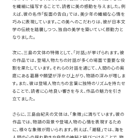
を繊細に描写することで、読者に美の感動を与えました。例
えば、彼の名作「仮面の告白」では、美少年の繊細な心情を
巧みに表現しています。この美へのこだわりは、彼が日本文
学の伝統を踏襲しつつ、独自の美学を築いていく原動力と
なりました。
次に、三島の文体の特徴として、「対話」が挙げられます。彼
の作品では、登場人物たちの対話が多くの場面で重要な役
割を果たしています。それらの対話を通じて、人間の心の奥
底にある葛藤や願望が浮かび上がり、物語の深みが増しま
す。また、彼は登場人物たちの言葉に独特のリズムを持たせ
ることで、読者に心地良い響きを与え、作品の魅力を引き
立てました。
さらに、三島由紀夫の文体は、「象徴」に満ちています。彼の
作品では、物語の背景や登場人物の心情を表現するため
に、様々な象徴が用いられます。例えば、「潮騒」では、海を
人間の心の揺れ動きや自然の神秘と結びつけることで、物